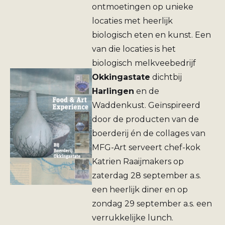
ontmoetingen op unieke
locaties met heerlijk
biologisch eten en kunst. Een
van die locaties is het
biologisch
melkveebedrijf
Okkingastate
dichtbij
Harlingen
en de
Waddenkust. Geïnspireerd
door de producten van de
boerderij én de collages van
MFG-Art serveert chef-kok
Katrien Raaijmakers op
zaterdag 28 september a.s.
een heerlijk diner en op
zondag 29 september a.s. een
verrukkelijke lunch.